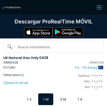
Descargar ProRealTime MÓVIL
Buscar instrumentos...
UK Natural Gas Only 0428
GWM0428
GWM0428
FUTURO
Fut. - ICE Europa
--,---
Último precio (
)
Apertura
--,---
Máx
Datos fin del día
--,---
Mín
1 S
1 M
3 M
1 A